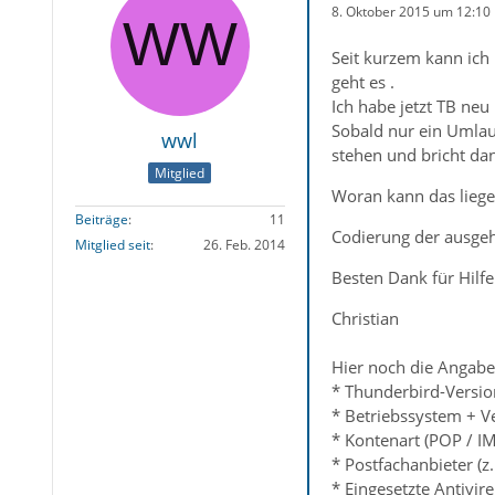
8. Oktober 2015 um 12:10
Seit kurzem kann ich
geht es .
Ich habe jetzt TB neu
Sobald nur ein Umlau
wwl
stehen und bricht da
Mitglied
Woran kann das lieg
Beiträge
11
Codierung der ausgeh
Mitglied seit
26. Feb. 2014
Besten Dank für Hilfe
Christian
Hier noch die Angab
* Thunderbird-Versio
* Betriebssystem + V
* Kontenart (POP / I
* Postfachanbieter (z
* Eingesetzte Antivir