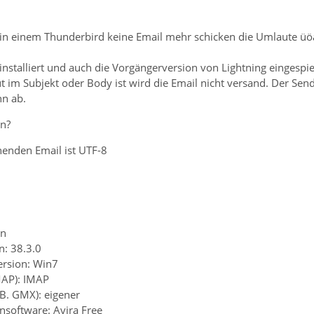
 in einem Thunderbird keine Email mehr schicken die Umlaute üöä 
 installiert und auch die Vorgängerversion von Lightning eingesp
t im Subjekt oder Body ist wird die Email nicht versand. Der Se
nn ab.
en?
enden Email ist UTF-8
en
n: 38.3.0
ersion: Win7
MAP): IMAP
.B. GMX): eigener
ensoftware: Avira Free