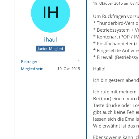
19. Oktober 2015 um 08:4
Um Rückfragen vorzu
* Thunderbird-Versio
* Betriebssystem + V
* Kontenart (POP / IM
ihaul
* Postfachanbieter (z
Junior-Mitglied
* Eingesetzte Antivir
* Firewall (Betriebss
Beiträge
1
Hallo!
Mitglied seit
19. Okt. 2015
Ich bin gestern aben
Ich rufe mit meinem 
Bei (nur) einem von d
Taste drücke oder Lös
gibt auch keine Fehle
lassen sich die Emai
Wie erwähnt ist das n
Ebensowenig kann ich