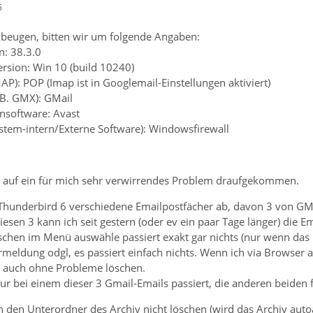
5
beugen, bitten wir um folgende Angaben:
n: 38.3.0
ersion: Win 10 (build 10240)
AP): POP (Imap ist in Googlemail-Einstellungen aktiviert)
.B. GMX): GMail
ensoftware: Avast
ystem-intern/Externe Software): Windowsfirewall
d auf ein für mich sehr verwirrendes Problem draufgekommen.
Thunderbird 6 verschiedene Emailpostfächer ab, davon 3 von GMa
iesen 3 kann ich seit gestern (oder ev ein paar Tage länger) die E
chen im Menü auswähle passiert exakt gar nichts (nur wenn das Em
rmeldung odgl, es passiert einfach nichts. Wenn ich via Browser au
ls auch ohne Probleme löschen.
ur bei einem dieser 3 Gmail-Emails passiert, die anderen beiden 
 den Unterordner des Archiv nicht löschen (wird das Archiv aut