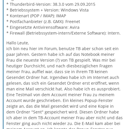
* Thunderbird-Version: 38.3.0 vom 29.09.2015
* Betriebssystem + Version: Windows Vista
* Kontenart (POP / IMAP): IMAP
* Postfachanbieter (z.B. GMX): Freenet
* Eingesetzte Antivirensoftware: Avira
* Firewall (Betriebssystem-intern/Externe Software): Intern.
Hallo Leute,
ich bin neu hier im Forum, benutze TB aber schon seit ein
paar Jahren. Gestern habe ich auf das Notebook meiner
Frau die neueste Version (?) von TB gespielt. Was mir bei
heutiger Durchsicht, und nach diesbezüglichen Fragen
meiner Frau, auffiel war, dass sie in ihrem TB keinen
Gesendet Ordner hat. Irgendwo habe ich im Internet auch
gelesen, das sich ein Gesendet Ordner erst eröffnet, wenn
man eine Mail verschickt hat. Also habe ich es ausprobiert.
Eine Testmail von dem Account meiner Frau zu meinem
Account wurde geschrieben. Ein kleines Popup-Fenster
zeigte an, das die Mail gesendet wird und eine Kopie in
dem Ordner "Sent" gespeichert wird. Diesen Ordner habe
ich aber in dem TB-Account meiner Frau aber nicht und das
Fenster ging auch nicht wieder zu. Die E-Mail kam aber bei