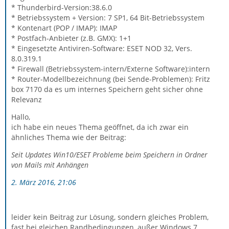
* Thunderbird-Version:38.6.0
* Betriebssystem + Version: 7 SP1, 64 Bit-Betriebssystem
* Kontenart (POP / IMAP): IMAP
* Postfach-Anbieter (z.B. GMX): 1+1
* Eingesetzte Antiviren-Software: ESET NOD 32, Vers.
8.0.319.1
* Firewall (Betriebssystem-intern/Externe Software):intern
* Router-Modellbezeichnung (bei Sende-Problemen): Fritz
box 7170 da es um internes Speichern geht sicher ohne
Relevanz
Hallo,
ich habe ein neues Thema geöffnet, da ich zwar ein
ähnliches Thema wie der Beitrag:
Seit Updates Win10/ESET Probleme beim Speichern in Ordner
von Mails mit Anhängen
2. März 2016, 21:06
leider kein Beitrag zur Lösung, sondern gleiches Problem,
fast bei gleichen Randbedingungen, außer Windows 7.