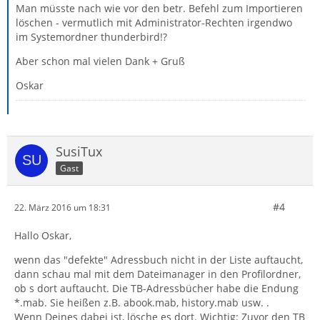
Man müsste nach wie vor den betr. Befehl zum Importieren
löschen - vermutlich mit Administrator-Rechten irgendwo
im Systemordner thunderbird!?
Aber schon mal vielen Dank + Gruß
Oskar
SusiTux
Gast
#4
22. März 2016 um 18:31
Hallo Oskar,
wenn das "defekte" Adressbuch nicht in der Liste auftaucht,
dann schau mal mit dem Dateimanager in den Profilordner,
ob s dort auftaucht. Die TB-Adressbücher habe die Endung
*.mab. Sie heißen z.B. abook.mab, history.mab usw. .
Wenn Deines dabei ist, lösche es dort. Wichtig: Zuvor den TB