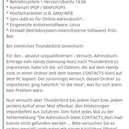
* Betriebssystem + Version:Ubuntu 14.04
* Kontenart (POP / IMAP):POP3
* Postfachanbieter (z.B. GMX):WEB
* Sync-Add-on für Online-Adressbuch?: -
* Eingesetzte Antivirensoftware: Linux
* Firewall (Betriebssystem-intern/Externe Software): Fritz-
Box
Bin ziemliches Thunderbird-Greenhorn:
Für den - absolut unqualifizierten! - Versuch, Adressbuch-
Einträge vom Handy (Samsung-Nori) nach Thunderbird zu
importieren, habe ich die .vcf-Dateien, die auf dem Handy
sind, in einen Ordner (mit dem Namen CONTACTS-Nori) auf
dem PC kopiert. Der (unsinnige) Versuch, diesen Ordner zu
importieren, ging natürlich "in die Hose", was für sich allein
kein Problem wäre.
Nun versucht aber Thunderbird bei jedem Start bzw. jedem
(ersten) Aufruf einer Mail offenbar, den blödsinnigen
Importbefehl aus zuführen. Dies führt jedes Mal zu der
Fehlermeldung "Die Adressbuch-Datei CONTACTS_Nori.mab
konnte nicht gefunden werden ... Bitte versuchen Sie es
später erneut!", verbunden mit einem hässlichen "Plopp".