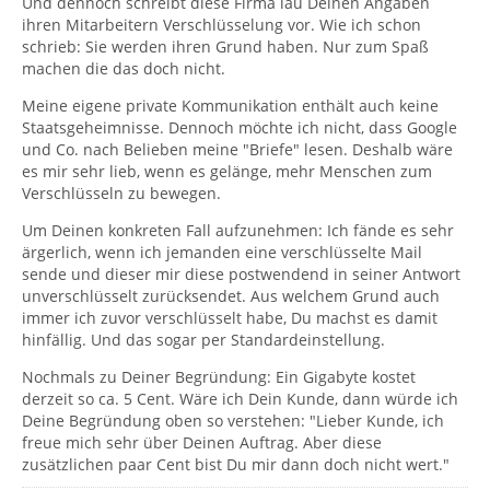
Und dennoch schreibt diese Firma lau Deinen Angaben
ihren Mitarbeitern Verschlüsselung vor. Wie ich schon
schrieb: Sie werden ihren Grund haben. Nur zum Spaß
machen die das doch nicht.
Meine eigene private Kommunikation enthält auch keine
Staatsgeheimnisse. Dennoch möchte ich nicht, dass Google
und Co. nach Belieben meine "Briefe" lesen. Deshalb wäre
es mir sehr lieb, wenn es gelänge, mehr Menschen zum
Verschlüsseln zu bewegen.
Um Deinen konkreten Fall aufzunehmen: Ich fände es sehr
ärgerlich, wenn ich jemanden eine verschlüsselte Mail
sende und dieser mir diese postwendend in seiner Antwort
unverschlüsselt zurücksendet. Aus welchem Grund auch
immer ich zuvor verschlüsselt habe, Du machst es damit
hinfällig. Und das sogar per Standardeinstellung.
Nochmals zu Deiner Begründung: Ein Gigabyte kostet
derzeit so ca. 5 Cent. Wäre ich Dein Kunde, dann würde ich
Deine Begründung oben so verstehen: "Lieber Kunde, ich
freue mich sehr über Deinen Auftrag. Aber diese
zusätzlichen paar Cent bist Du mir dann doch nicht wert."