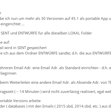
r
be ich nun um mehr als 30 Versionen auf 45.1 als portable App un
ingerichtet ...
r SENT und ENTWÜRFE für alle dieselben LOKAL Folder
e auf:
il wird in SENT gespeichert
die ich aus dem Ordner ENTWÜRFE sandte; d.h. die aus ENTWÜRFE 
ehreren Email Adr. eine Email Adr. als Standard einrichten - d.h. 
 beginnen
eim Weiterleiten eine andere Email Adr. als Absende Adr. von TB 
fragezeit ( ~ 14 Minuten ) wird nicht zuverlässig realisiert, egal w
ortable Versions arbeite
lder ( databases ) mit den Emails ( 2015.sbd, 2014.sbd, etc. ) au