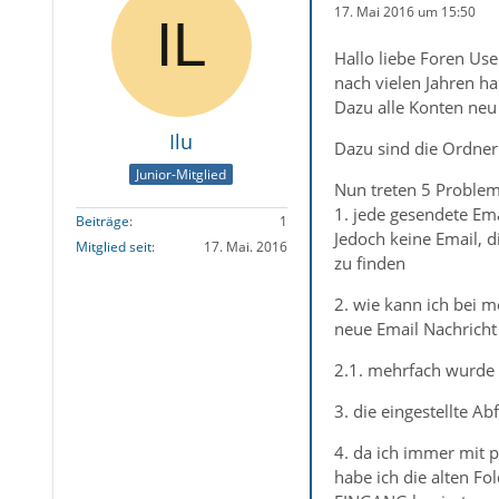
17. Mai 2016 um 15:50
Hallo liebe Foren Use
nach vielen Jahren ha
Dazu alle Konten neu e
Ilu
Dazu sind die Ordne
Junior-Mitglied
Nun treten 5 Problem
1. jede gesendete Ema
Beiträge
1
Jedoch keine Email, 
Mitglied seit
17. Mai. 2016
zu finden
2. wie kann ich bei m
neue Email Nachricht
2.1. mehrfach wurde b
3. die eingestellte Ab
4. da ich immer mit p
habe ich die alten Fo