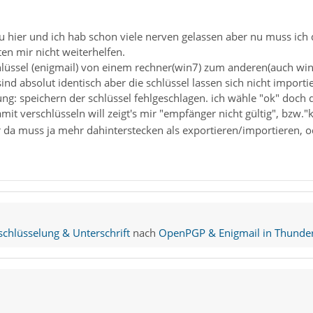
eu hier und ich hab schon viele nerven gelassen aber nu muss ich
en mir nicht weiterhelfen.
lüssel (enigmail) von einem rechner(win7) zum anderen(auch win
 sind absolut identisch aber die schlüssel lassen sich nicht impo
g: speichern der schlüssel fehlgeschlagen. ich wähle "ok" doch 
it verschlüsseln will zeigt's mir "empfänger nicht gültig", bzw."k
r da muss ja mehr dahinterstecken als exportieren/importieren,
hlüsselung & Unterschrift
nach
OpenPGP & Enigmail in Thunder