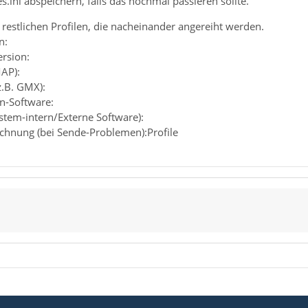
s.ini abspeichern, falls das nochmal passieren sollte.
restlichen Profilen, die nacheinander angereiht werden.
n:
ersion:
MAP):
z.B. GMX):
en-Software:
ystem-intern/Externe Software):
chnung (bei Sende-Problemen):Profile