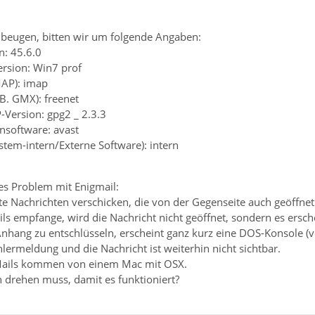
beugen, bitten wir um folgende Angaben:
n: 45.6.0
ersion: Win7 prof
MAP): imap
.B. GMX): freenet
-Version: gpg2 _ 2.3.3
ensoftware: avast
ystem-intern/Externe Software): intern
es Problem mit Enigmail:
te Nachrichten verschicken, die von der Gegenseite auch geöffne
ls empfange, wird die Nachricht nicht geöffnet, sondern es ersch
Anhang zu entschlüsseln, erscheint ganz kurz eine DOS-Konsole (
hlermeldung und die Nachricht ist weiterhin nicht sichtbar.
 Mails kommen von einem Mac mit OSX.
drehen muss, damit es funktioniert?