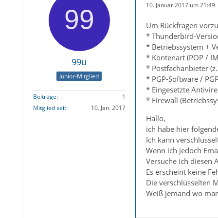
10. Januar 2017 um 21:49
Um Rückfragen vorzu
* Thunderbird-Versio
* Betriebssystem + V
* Kontenart (POP / I
99u
* Postfachanbieter (z
Junior-Mitglied
* PGP-Software / PGP
* Eingesetzte Antivir
Beiträge
1
* Firewall (Betriebss
Mitglied seit
10. Jan. 2017
Hallo,
ich habe hier folgend
Ich kann verschlüssel
Wenn ich jedoch Emai
Versuche ich diesen 
Es erscheint keine Fe
Die verschlüsselten
Weiß jemand wo man 