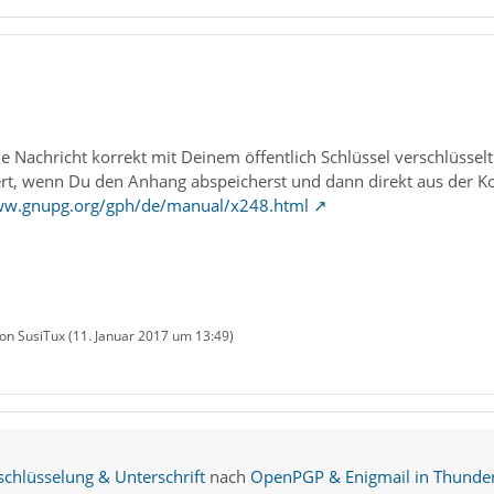
die Nachricht korrekt mit Deinem öffentlich Schlüssel verschlüssel
iert, wenn Du den Anhang abspeicherst und dann direkt aus der Ko
ww.gnupg.org/gph/de/manual/x248.html
von SusiTux (
11. Januar 2017 um 13:49
)
hlüsselung & Unterschrift
nach
OpenPGP & Enigmail in Thunder