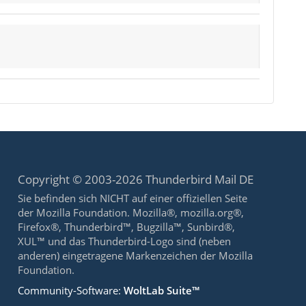
Copyright © 2003-2026 Thunderbird Mail DE
Sie befinden sich NICHT auf einer offiziellen Seite
der Mozilla Foundation. Mozilla®, mozilla.org®,
Firefox®, Thunderbird™, Bugzilla™, Sunbird®,
XUL™ und das Thunderbird-Logo sind (neben
anderen) eingetragene Markenzeichen der Mozilla
Foundation.
Community-Software:
WoltLab Suite™