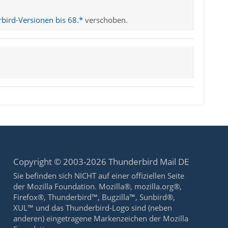
bird-Versionen bis 68.*
verschoben.
Copyright © 2003-2026 Thunderbird Mail DE
Sie befinden sich NICHT auf einer offiziellen Seite
der Mozilla Foundation. Mozilla®, mozilla.org®,
Firefox®, Thunderbird™, Bugzilla™, Sunbird®,
XUL™ und das Thunderbird-Logo sind (neben
anderen) eingetragene Markenzeichen der Mozilla