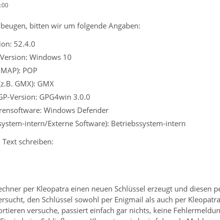
:00
beugen, bitten wir um folgende Angaben:
on: 52.4.0
 Version: Windows 10
 IMAP): POP
 (z.B. GMX): GMX
GP-Version: GPG4win 3.0.0
virensoftware: Windows Defender
ssystem-intern/Externe Software): Betriebssystem-intern
 Text schreiben:
echner per Kleopatra einen neuen Schlüssel erzeugt und diesen p
sucht, den Schlüssel sowohl per Enigmail als auch per Kleopatra
rtieren versuche, passiert einfach gar nichts, keine Fehlermeldung