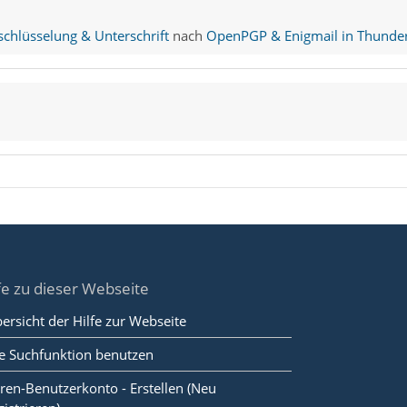
hlüsselung & Unterschrift
nach
OpenPGP & Enigmail in Thunder
fe zu dieser Webseite
ersicht der Hilfe zur Webseite
e Suchfunktion benutzen
ren-Benutzerkonto - Erstellen (Neu