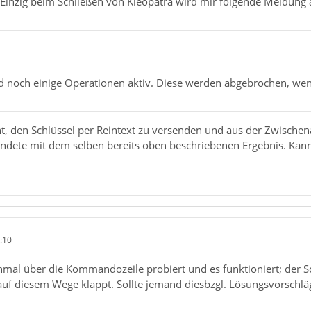
 Einzig beim Schließen von Kleopatra wird mir folgende Meldung 
d noch einige Operationen aktiv. Diese werden abgebrochen, wenn
t, den Schlüssel per Reintext zu versenden und aus der Zwischen
endete mit dem selben bereits oben beschriebenen Ergebnis. Kan
:10
hmal über die Kommandozeile probiert und es funktioniert; der S
auf diesem Wege klappt. Sollte jemand diesbzgl. Lösungsvorschlä