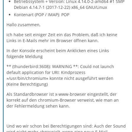
Betriebssystem + Version: Linux 4.14.0-2-amd64 #1 SMP
Debian 4.14.7-1 (2017-12-22) x86_64 GNU/Linux
Kontenart (POP / IMAP): POP
Hallo zusammen,
ich habe seit einiger Zeit ein das Problem, daß ich keine
Links in E-Mails mehr im Browser öffnen kann.
In der Konsole erscheint beim Anklicken eines Links
folgende Meldung
** (thunderbird:3608): WARNING **: Could not launch
default application for URI: Kindprozess
»/usr/bin/chromium« konnte nicht ausgeführt werden
(Keine Berechtigung)
Als Standardbrowser ist x-www-browser eingestellt, der
korrekt auf den chromium-Browser verweist, wie man an
der Fehlermeldung sehen kann.
Und wo wir schon bei Berechtigungen sind: Auch der Sound
wird nicht mehr abgespielt, wenn eine neue E-Mail