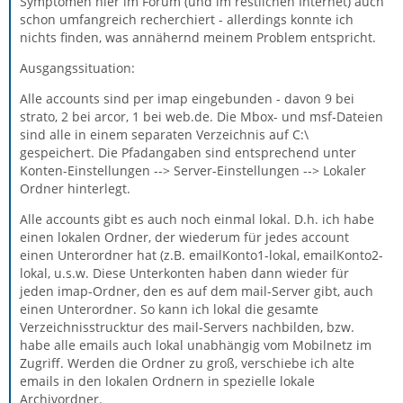
Symptomen hier im Forum (und im restlichen Internet) auch
schon umfangreich recherchiert - allerdings konnte ich
nichts finden, was annähernd meinem Problem entspricht.
Ausgangssituation:
Alle accounts sind per imap eingebunden - davon 9 bei
strato, 2 bei arcor, 1 bei web.de. Die Mbox- und msf-Dateien
sind alle in einem separaten Verzeichnis auf C:\
gespeichert. Die Pfadangaben sind entsprechend unter
Konten-Einstellungen --> Server-Einstellungen --> Lokaler
Ordner hinterlegt.
Alle accounts gibt es auch noch einmal lokal. D.h. ich habe
einen lokalen Ordner, der wiederum für jedes account
einen Unterordner hat (z.B. emailKonto1-lokal, emailKonto2-
lokal, u.s.w. Diese Unterkonten haben dann wieder für
jeden imap-Ordner, den es auf dem mail-Server gibt, auch
einen Unterordner. So kann ich lokal die gesamte
Verzeichnisstrucktur des mail-Servers nachbilden, bzw.
habe alle emails auch lokal unabhängig vom Mobilnetz im
Zugriff. Werden die Ordner zu groß, verschiebe ich alte
emails in den lokalen Ordnern in spezielle lokale
Archivordner.