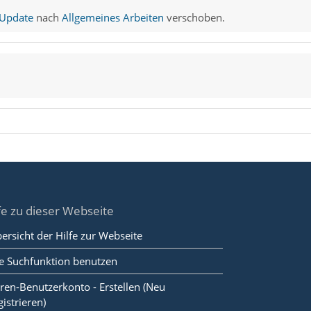
 Update
nach
Allgemeines Arbeiten
verschoben.
fe zu dieser Webseite
ersicht der Hilfe zur Webseite
e Suchfunktion benutzen
ren-Benutzerkonto - Erstellen (Neu
gistrieren)