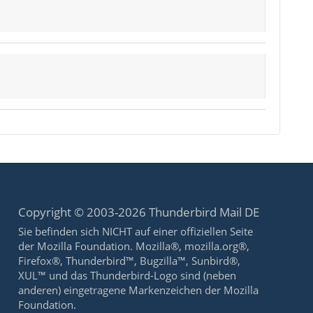
Copyright © 2003-2026 Thunderbird Mail DE
Sie befinden sich NICHT auf einer offiziellen Seite
der Mozilla Foundation. Mozilla®, mozilla.org®,
Firefox®, Thunderbird™, Bugzilla™, Sunbird®,
XUL™ und das Thunderbird-Logo sind (neben
anderen) eingetragene Markenzeichen der Mozilla
Foundation.