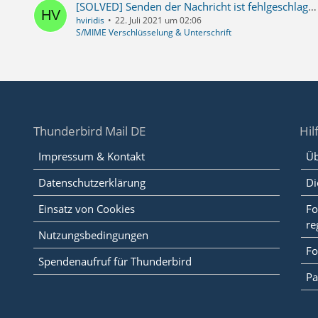
[SOLVED] Senden der Nachricht ist fehlgeschlagen: Sie haben ausgewählt, diese Nachricht digital zu unterschreiben, aber...
hviridis
22. Juli 2021 um 02:06
S/MIME Verschlüsselung & Unterschrift
Thunderbird Mail DE
Hil
Impressum & Kontakt
Üb
Datenschutzerklärung
Di
Einsatz von Cookies
Fo
re
Nutzungsbedingungen
Fo
Spendenaufruf für Thunderbird
Pa