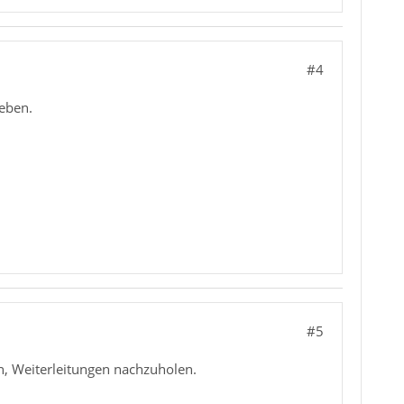
#4
 eben.
#5
n, Weiterleitungen nachzuholen.