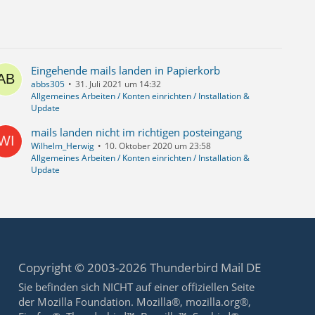
Eingehende mails landen in Papierkorb
abbs305
31. Juli 2021 um 14:32
Allgemeines Arbeiten / Konten einrichten / Installation &
Update
mails landen nicht im richtigen posteingang
Wilhelm_Herwig
10. Oktober 2020 um 23:58
Allgemeines Arbeiten / Konten einrichten / Installation &
Update
Copyright © 2003-2026 Thunderbird Mail DE
Sie befinden sich NICHT auf einer offiziellen Seite
der Mozilla Foundation. Mozilla®, mozilla.org®,