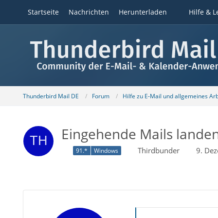
Startseite
Nachrichten
Herunterladen
Hilfe & L
Thunderbird Mail DE
Forum
Hilfe zu E-Mail und allgemeines Ar
Eingehende Mails lande
Thirdbunder
9. De
91.*
Windows