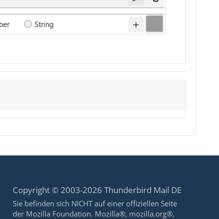
Copyright © 2003-2026 Thunderbird Mail DE
Sie befinden sich NICHT auf einer offiziellen Seite
der Mozilla Foundation. Mozilla®, mozilla.org®,