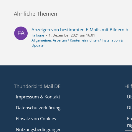
Ähnliche Themen
Anzeigen von bestimmten E-Mails mit Bildern bzw. Bild-Attachments dauert teilweise 15 Minuten
Falkone
1. Dezember 2021 um 16:01
Allgemeines Arbeiten / Konten einrichten / Installation &
Update
Thunderbird Mail DE
Hil
Impressum & Kontakt
Üb
Datenschutzerklärung
Di
Einsatz von Cookies
Fo
re
Nutzungsbedingungen