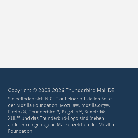
Copyright © 2003-2026 Thunderbird Mail DE
Sie befinden sich NICHT auf einer offiziellen Seite
der Mozilla Foundation. Mozilla®, mozilla.org®,
Firefox®, Thunderbird™, Bugzilla™, Sunbird®,
XUL™ und das Thunderbird-Logo sind (neben
anderen) eingetragene Markenzeichen der Mozilla
Foundation.