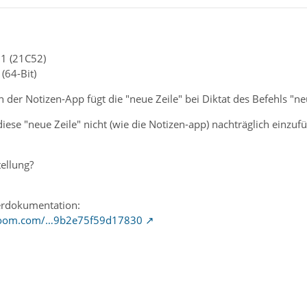
1 (21C52)
(64-Bit)
n der Notizen-App fügt die "neue Zeile" bei Diktat des Befehls "neu
iese "neue Zeile" nicht (wie die Notizen-app) nachträglich einzufüg
tellung?
erdokumentation:
.loom.com/…9b2e75f59d17830