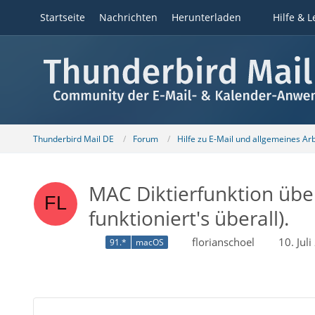
Startseite
Nachrichten
Herunterladen
Hilfe & L
Thunderbird Mail DE
Forum
Hilfe zu E-Mail und allgemeines Ar
MAC Diktierfunktion übe
funktioniert's überall).
florianschoel
10. Jul
91.*
macOS