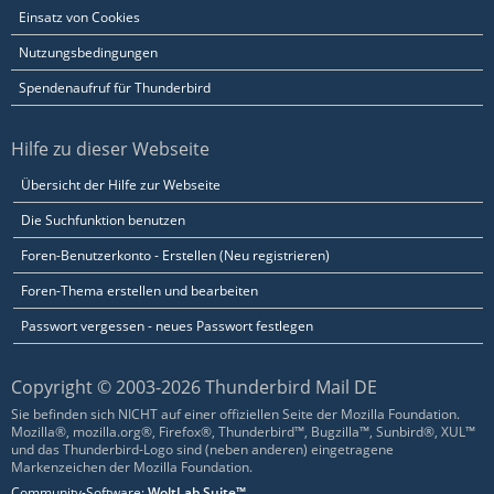
Einsatz von Cookies
Nutzungsbedingungen
Spendenaufruf für Thunderbird
Hilfe zu dieser Webseite
Übersicht der Hilfe zur Webseite
Die Suchfunktion benutzen
Foren-Benutzerkonto - Erstellen (Neu registrieren)
Foren-Thema erstellen und bearbeiten
Passwort vergessen - neues Passwort festlegen
Copyright © 2003-2026 Thunderbird Mail DE
Sie befinden sich NICHT auf einer offiziellen Seite der Mozilla Foundation.
Mozilla®, mozilla.org®, Firefox®, Thunderbird™, Bugzilla™, Sunbird®, XUL™
und das Thunderbird-Logo sind (neben anderen) eingetragene
Markenzeichen der Mozilla Foundation.
Community-Software:
WoltLab Suite™