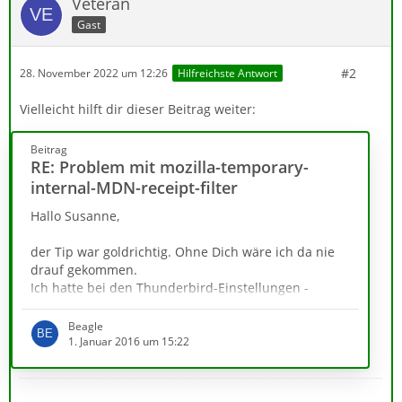
Veteran
Gast
#2
28. November 2022 um 12:26
Hilfreichste Antwort
Vielleicht hilft dir dieser Beitrag weiter:
Beitrag
RE: Problem mit mozilla-temporary-
internal-MDN-receipt-filter
Hallo Susanne,
der Tip war goldrichtig. Ohne Dich wäre ich da nie
drauf gekommen.
Ich hatte bei den Thunderbird-Einstellungen -
Erweitert - Allgemein - Den Umgang mit
Empfangsbestätigungen (MDN) regeln:
Beagle
Empfangsbestätigungen... eingestellt, Wenn eine
1. Januar 2016 um 15:22
Empfangsbestätigung ankommt - in den Ordner für
empfangene Nachrichten verschieben. Nachdem ich
das geändert habe in "Im Posteingang belassen" ist