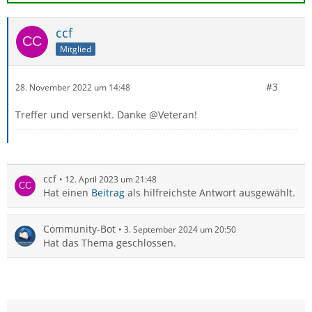
der mozilla-temporary-internal-MDN-receipt-filter
verschwunden.
ccf
Damit ist das Problem gelöst.
Mitglied
Danke und…
#3
28. November 2022 um 14:48
Treffer und versenkt. Danke @Veteran!
ccf
12. April 2023 um 21:48
Hat einen
Beitrag
als hilfreichste Antwort ausgewählt.
Community-Bot
3. September 2024 um 20:50
Hat das Thema geschlossen.