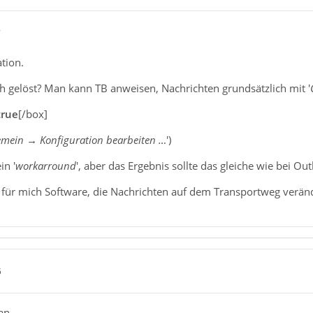
7
tion.
ch gelöst? Man kann TB anweisen, Nachrichten grundsätzlich mit '
true
[/box]
emein → Konfiguration bearbeiten …
')
in '
workarround
', aber das Ergebnis sollte das gleiche wie bei Out
 für mich Software, die Nachrichten auf dem Transportweg veränd
5
an