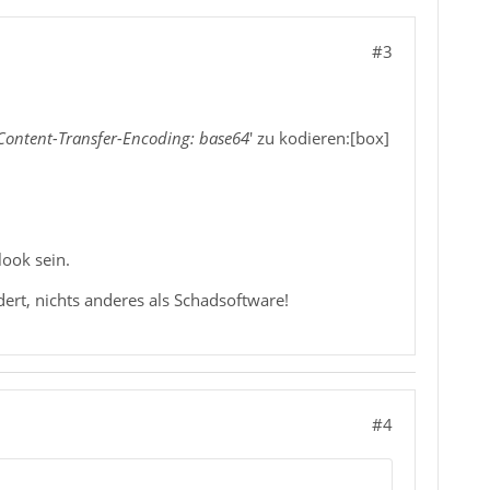
#3
Content-Transfer-Encoding: base64
' zu kodieren:[box]
look sein.
ert, nichts anderes als Schadsoftware!
#4