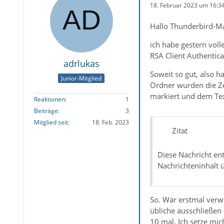
18. Februar 2023 um 16:3
Hallo Thunderbird-M
ich habe gestern vol
RSA Client Authentica
adrlukas
Soweit so gut, also h
Junior-Mitglied
Ordner wurden die Ze
markiert und dem Tex
Reaktionen
1
Beiträge
3
Mitglied seit
18. Feb. 2023
Zitat
Diese Nachricht ent
Nachrichteninhalt 
So. War erstmal verwu
übliche ausschließen 
10 mal. Ich setze mic