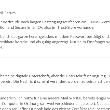
4
ail-Forum,
ler Vorfreude nach langen Bestätigungsverfahren ein S/MIME-Zert
tion and Secure Email CA, also im Trust-Store vorhanden.
abe ich das ganze hereingeladen, mit dem Passwort bestätigt und 
rtifikate korrekt und als gültig angezeigt. Nur beim Empfänger 
t.
hält eine digitale Unterschrift, aber die Unterschrift ist ungültig.
überein. Die Nachricht scheint verändert worden zu sein, nachdem
nderlich, ich nutze für eine andere Mail S/MIME bereits länger v
- Computer in Ordnung (an zwei verschiedenen getestet), Neustart
h dann ran, öffne Outlook lade das gleiche Zertifikat rein, bestäti