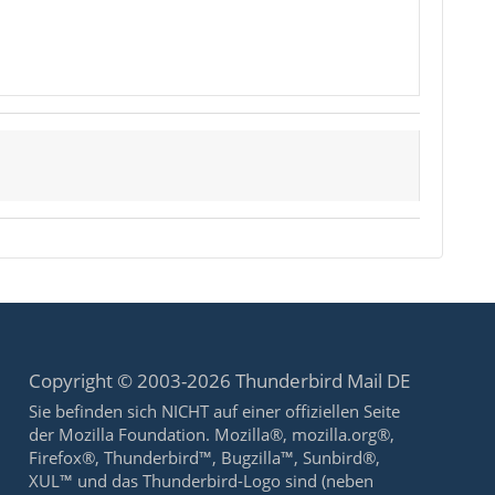
Copyright © 2003-2026 Thunderbird Mail DE
Sie befinden sich NICHT auf einer offiziellen Seite
der Mozilla Foundation. Mozilla®, mozilla.org®,
Firefox®, Thunderbird™, Bugzilla™, Sunbird®,
XUL™ und das Thunderbird-Logo sind (neben