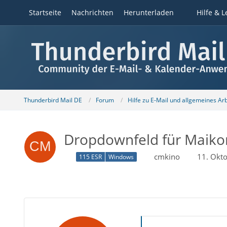
Startseite
Nachrichten
Herunterladen
Hilfe & L
Thunderbird Mail DE
Forum
Hilfe zu E-Mail und allgemeines Ar
Dropdownfeld für Maikon
cmkino
11. Okt
115 ESR
Windows