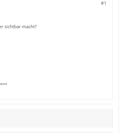
#1
r sichtbar macht?
passt