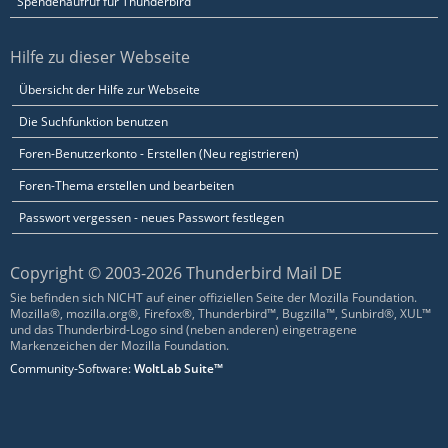
Spendenaufruf für Thunderbird
Hilfe zu dieser Webseite
Übersicht der Hilfe zur Webseite
Die Suchfunktion benutzen
Foren-Benutzerkonto - Erstellen (Neu registrieren)
Foren-Thema erstellen und bearbeiten
Passwort vergessen - neues Passwort festlegen
Copyright © 2003-2026 Thunderbird Mail DE
Sie befinden sich NICHT auf einer offiziellen Seite der Mozilla Foundation.
Mozilla®, mozilla.org®, Firefox®, Thunderbird™, Bugzilla™, Sunbird®, XUL™
und das Thunderbird-Logo sind (neben anderen) eingetragene
Markenzeichen der Mozilla Foundation.
Community-Software:
WoltLab Suite™