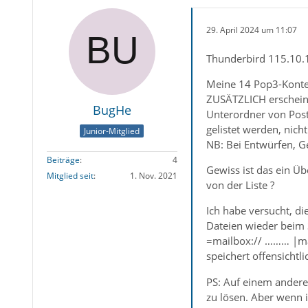
29. April 2024 um 11:07
Thunderbird 115.10.1
Meine 14 Pop3-Konten
ZUSÄTZLICH erscheine
BugHe
Unterordner von Post
gelistet werden, nic
Junior-Mitglied
NB: Bei Entwürfen, Ge
Beiträge
4
Gewiss ist das ein Ü
Mitglied seit
1. Nov. 2021
von der Liste ?
Ich habe versucht, di
Dateien wieder beim S
=mailbox:// ……… |mai
speichert offensicht
PS: Auf einem anderen
zu lösen. Aber wenn 