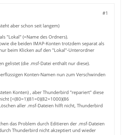
#1
eht aber schon seit langem)
als "Lokal" (=Name des Ordners).
sowie die beiden IMAP-Konten trotzdem separat als
 nur beim Klicken auf den "Lokal"-Unterordner
elistet (die .msf-Datei enthält nur diese).
e überflüssigen Konten-Namen nun zum Verschwinden
teten Konten) , aber Thunderbird "repariert" diese
 nicht [<(80=1)(81=0)(82=1000)(86
hen aller .msf-Dateien hilft nicht, Thunderbird
uchen das Problem durch Editieren der .msf-Dateien
durch Thunderbird nicht akzeptiert und wieder