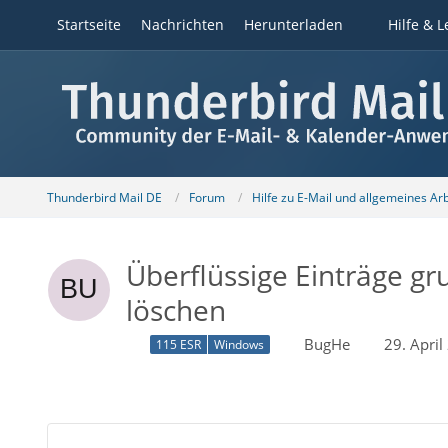
Startseite
Nachrichten
Herunterladen
Hilfe & L
Thunderbird Mail DE
Forum
Hilfe zu E-Mail und allgemeines Ar
Überflüssige Einträge g
löschen
BugHe
29. Apri
115 ESR
Windows