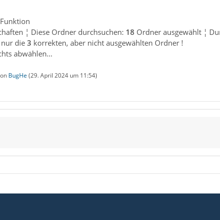
 Funktion
chaften ¦ Diese Ordner durchsuchen:
18
Ordner ausgewählt ¦ Du
 nur die
3
korrekten, aber nicht ausgewählten Ordner !
ichts abwählen…
 von
BugHe
(
29. April 2024 um 11:54
)