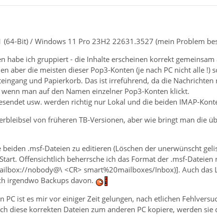
 (64-Bit) / Windows 11 Pro 23H2 22631.3527 (mein Problem best
 habe ich gruppiert - die Inhalte erscheinen korrekt gemeinsam 
n aber die meisten dieser Pop3-Konten (je nach PC nicht alle !) 
eingang und Papierkorb. Das ist irreführend, da die Nachrichten
ht wenn man auf den Namen einzelner Pop3-Konten klickt.
sendet usw. werden richtig nur Lokal und die beiden IMAP-Konten g
berbleibsel von früheren TB-Versionen, aber wie bringt man di
e beiden .msf-Dateien zu editieren (Löschen der unerwünscht gelis
tart. Offensichtlich beherrsche ich das Format der .msf-Dateien
lbox://nobody@\ <CR> smart%20mailboxes/Inbox)]. Auch das Lösc
lich irgendwo Backups davon.
 PC ist es mir vor einiger Zeit gelungen, nach etlichen Fehlvers
ich diese korrekten Dateien zum anderen PC kopiere, werden sie 