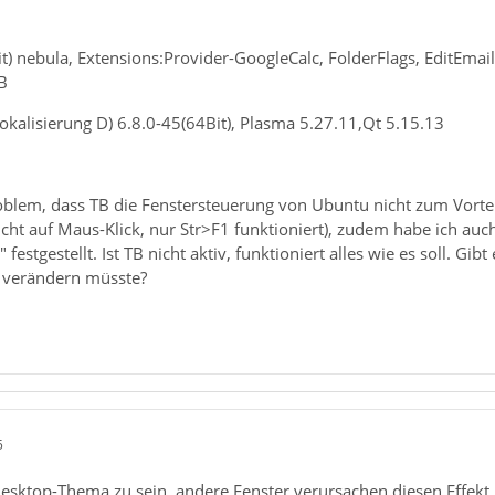
t) nebula, Extensions:Provider-GoogleCalc, FolderFlags, EditEma
B
kalisierung D) 6.8.0-45(64Bit), Plasma 5.27.11,Qt 5.15.13
lem, dass TB die Fenstersteuerung von Ubuntu nicht zum Vorteil 
icht auf Maus-Klick, nur Str>F1 funktioniert), zudem habe ich a
estgestellt. Ist TB nicht aktiv, funktioniert alles wie es soll. Gi
 verändern müsste?
5
esktop-Thema zu sein, andere Fenster verursachen diesen Effekt j