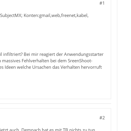
#1
ilSubjectMX; Konten:gmail,web,freenet,kabel,
infiltriert? Bei mir reagiert der Anwendungsstarter
uch massives Fehlverhalten bei dem SreenShoot-
bt es Ideen welche Ursachen das Verhalten hervorruft
#2
etzt auch. Demnach hat es mit TB nichts zu tun.