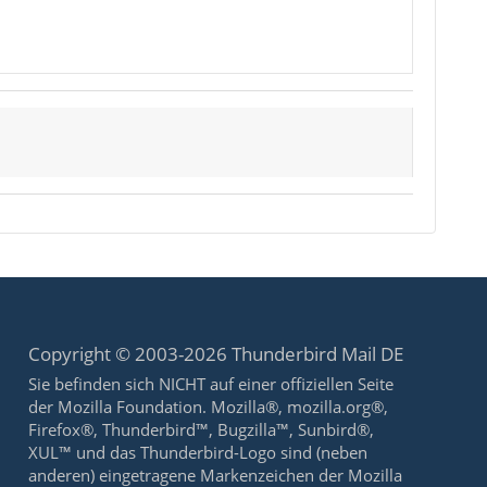
Copyright © 2003-2026 Thunderbird Mail DE
Sie befinden sich NICHT auf einer offiziellen Seite
der Mozilla Foundation. Mozilla®, mozilla.org®,
Firefox®, Thunderbird™, Bugzilla™, Sunbird®,
XUL™ und das Thunderbird-Logo sind (neben
anderen) eingetragene Markenzeichen der Mozilla