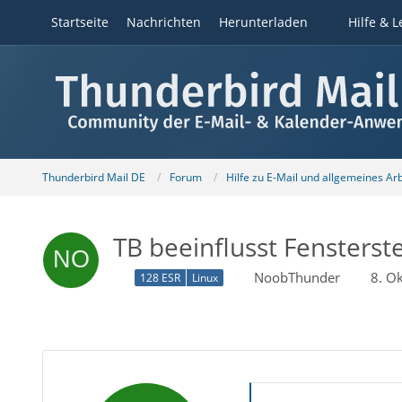
Startseite
Nachrichten
Herunterladen
Hilfe & L
Thunderbird Mail DE
Forum
Hilfe zu E-Mail und allgemeines Ar
TB beeinflusst Fensterst
NoobThunder
8. O
128 ESR
Linux