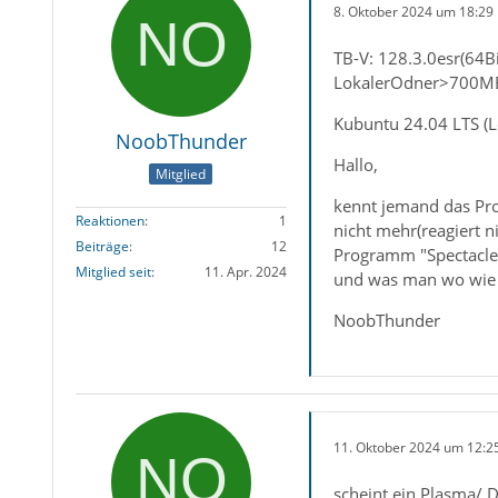
8. Oktober 2024 um 18:29
TB-V: 128.3.0esr(64Bi
LokalerOdner>700M
Kubuntu 24.04 LTS (Lo
NoobThunder
Hallo,
Mitglied
kennt jemand das Prob
Reaktionen
1
nicht mehr(reagiert n
Beiträge
12
Programm "Spectacle" f
Mitglied seit
11. Apr. 2024
und was man wo wie
NoobThunder
11. Oktober 2024 um 12:2
scheint ein Plasma/ D