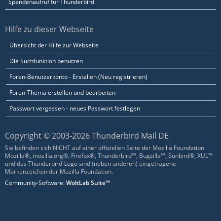
Spendenaufruf für Thunderbird
Hilfe zu dieser Webseite
Übersicht der Hilfe zur Webseite
Die Suchfunktion benutzen
Foren-Benutzerkonto - Erstellen (Neu registrieren)
Foren-Thema erstellen und bearbeiten
Passwort vergessen - neues Passwort festlegen
Copyright © 2003-2026 Thunderbird Mail DE
Sie befinden sich NICHT auf einer offiziellen Seite der Mozilla Foundation.
Mozilla®, mozilla.org®, Firefox®, Thunderbird™, Bugzilla™, Sunbird®, XUL™
und das Thunderbird-Logo sind (neben anderen) eingetragene
Markenzeichen der Mozilla Foundation.
Community-Software:
WoltLab Suite™