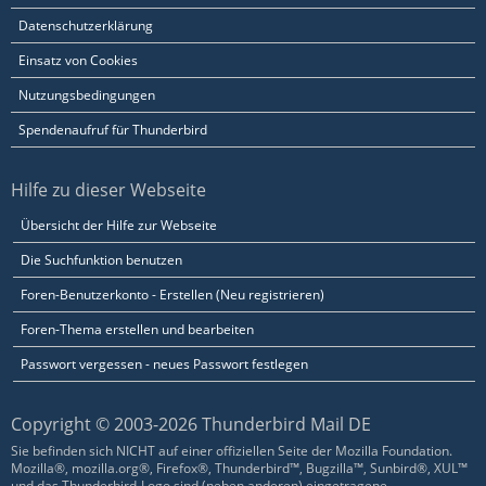
Datenschutzerklärung
Einsatz von Cookies
Nutzungsbedingungen
Spendenaufruf für Thunderbird
Hilfe zu dieser Webseite
Übersicht der Hilfe zur Webseite
Die Suchfunktion benutzen
Foren-Benutzerkonto - Erstellen (Neu registrieren)
Foren-Thema erstellen und bearbeiten
Passwort vergessen - neues Passwort festlegen
Copyright © 2003-2026 Thunderbird Mail DE
Sie befinden sich NICHT auf einer offiziellen Seite der Mozilla Foundation.
Mozilla®, mozilla.org®, Firefox®, Thunderbird™, Bugzilla™, Sunbird®, XUL™
und das Thunderbird-Logo sind (neben anderen) eingetragene