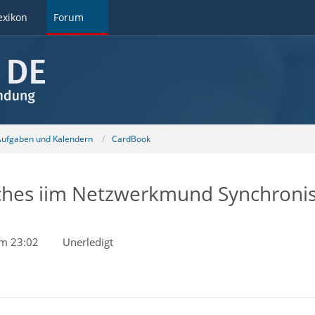
exikon
Forum
 Aufgaben und Kalendern
CardBook
ches iim Netzwerkmund Synchronis
um 23:02
Unerledigt