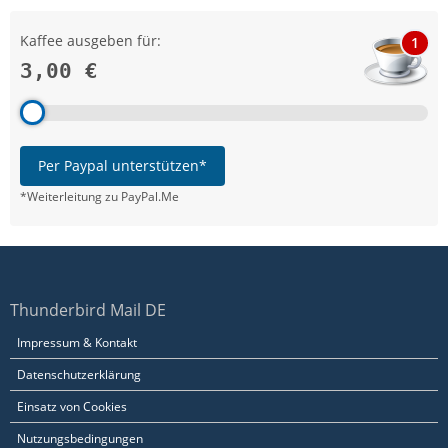
Kaffee ausgeben für:
1
3,00 €
Per Paypal unterstützen*
*Weiterleitung zu PayPal.Me
Thunderbird Mail DE
Impressum & Kontakt
Datenschutzerklärung
Einsatz von Cookies
Nutzungsbedingungen