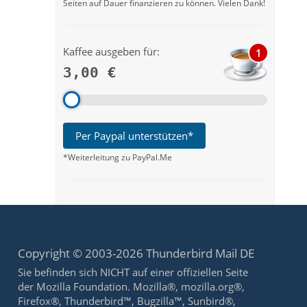
Seiten auf Dauer finanzieren zu können. Vielen Dank!
Kaffee ausgeben für:
1
3,00 €
Per Paypal unterstützen*
*Weiterleitung zu PayPal.Me
Copyright © 2003-2026 Thunderbird Mail DE
Sie befinden sich NICHT auf einer offiziellen Seite
der Mozilla Foundation. Mozilla®, mozilla.org®,
Firefox®, Thunderbird™, Bugzilla™, Sunbird®,