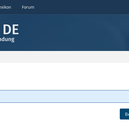
exikon
Forum
B