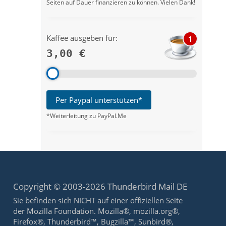
Seiten auf Dauer finanzieren zu können. Vielen Dank!
Kaffee ausgeben für:
1
3,00 €
Per Paypal unterstützen*
*Weiterleitung zu PayPal.Me
Copyright © 2003-2026 Thunderbird Mail DE
Sie befinden sich NICHT auf einer offiziellen Seite
der Mozilla Foundation. Mozilla®, mozilla.org®,
Firefox®, Thunderbird™, Bugzilla™, Sunbird®,