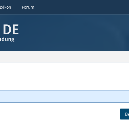
exikon
Forum
B