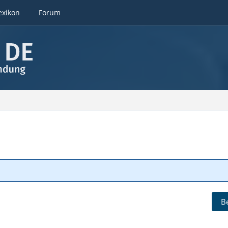
exikon
Forum
B