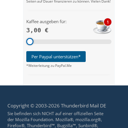
Seiten auf Dauer finanzieren zu können. Vielen Dank!
Kaffee ausgeben für:
1
3,00 €
Per Paypal unterstützen*
*Weiterleitung zu PayPal.Me
Copyright © 2003-2026 Thunderbird Mail DE
Sie befinden sich NICHT auf einer offiziellen Seite
der Mozilla Foundation. Mozilla®, mozilla.org®,
Firefox®, Thunderbird™, Bugzilla™, Sunbird®,