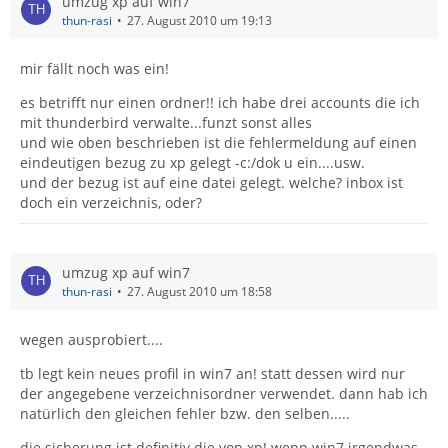
umzug xp auf win7
thun-rasi
27. August 2010 um 19:13
mir fällt noch was ein!
es betrifft nur einen ordner!! ich habe drei accounts die ich
mit thunderbird verwalte...funzt sonst alles
und wie oben beschrieben ist die fehlermeldung auf einen
eindeutigen bezug zu xp gelegt -c:/dok u ein....usw.
und der bezug ist auf eine datei gelegt. welche? inbox ist
doch ein verzeichnis, oder?
umzug xp auf win7
thun-rasi
27. August 2010 um 18:58
wegen ausprobiert....
tb legt kein neues profil in win7 an! statt dessen wird nur
der angegebene verzeichnisordner verwendet. dann hab ich
natürlich den gleichen fehler bzw. den selben.....
die sicherung ist definitiv die von xp! wenn win7 irgendwas