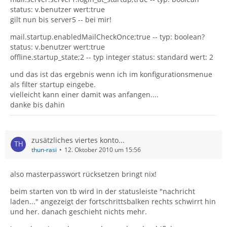
status: v.benutzer wert:true
gilt nun bis server5 -- bei mir!
mail.startup.enabledMailCheckOnce;true -- typ: boolean?
status: v.benutzer wert:true
offline.startup_state;2 -- typ integer status: standard wert: 2
und das ist das ergebnis wenn ich im konfigurationsmenue
als filter startup eingebe.
vielleicht kann einer damit was anfangen....
danke bis dahin
zusätzliches viertes konto...
thun-rasi
12. Oktober 2010 um 15:56
also masterpasswort rücksetzen bringt nix!
beim starten von tb wird in der statusleiste "nachricht
laden..." angezeigt der fortschrittsbalken rechts schwirrt hin
und her. danach geschieht nichts mehr.