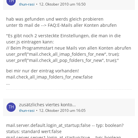
thun-rasi
12. Oktober 2010 um 16:50
hab was gefunden und werds gleich probieren
unter tb mail de --> FAQ:E-Mails aller Konten abrufen
"Es gibt noch 2 versteckte Einstellungen, die man in die
user.js eintragen kann:
// Beim Programmstart neue Mails von allen Konten abrufen
user_pref("mail.check_all_imap_folders_for_new", true);
user_pref("mail.check_all_pop_folders_for_new", true);"
bei mir nur der eintrag vorhanden!
mail.check_all_imap_folders_for_new;false
...
zusätzliches viertes konto...
thun-rasi
12. Oktober 2010 um 16:05
mail.server.default.login_at_startup;false -- typ: boolean?
status: standard wert:false
mail.server.server1.login_at_startup;true -- typ: boolean