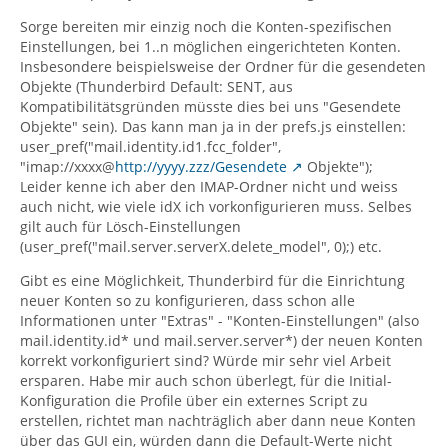
Sorge bereiten mir einzig noch die Konten-spezifischen
Einstellungen, bei 1..n möglichen eingerichteten Konten.
Insbesondere beispielsweise der Ordner für die gesendeten
Objekte (Thunderbird Default: SENT, aus
Kompatibilitätsgründen müsste dies bei uns "Gesendete
Objekte" sein). Das kann man ja in der prefs.js einstellen:
user_pref("mail.identity.id1.fcc_folder",
"imap://xxxx@
http://yyyy.zzz/Gesendete
Objekte");
Leider kenne ich aber den IMAP-Ordner nicht und weiss
auch nicht, wie viele idX ich vorkonfigurieren muss. Selbes
gilt auch für Lösch-Einstellungen
(user_pref("mail.server.serverX.delete_model", 0);) etc.
Gibt es eine Möglichkeit, Thunderbird für die Einrichtung
neuer Konten so zu konfigurieren, dass schon alle
Informationen unter "Extras" - "Konten-Einstellungen" (also
mail.identity.id* und mail.server.server*) der neuen Konten
korrekt vorkonfiguriert sind? Würde mir sehr viel Arbeit
ersparen. Habe mir auch schon überlegt, für die Initial-
Konfiguration die Profile über ein externes Script zu
erstellen, richtet man nachträglich aber dann neue Konten
über das GUI ein, würden dann die Default-Werte nicht