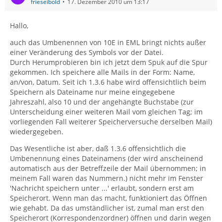
frieseibold
17. Dezember 2010 um 13:17
Hallo,
auch das Umbenennen von 10E in EML bringt nichts außer
einer Veränderung des Symbols vor der Datei.
Durch Herumprobieren bin ich jetzt dem Spuk auf die Spur
gekommen. Ich speichere alle Mails in der Form: Name,
an/von, Datum. Seit ich 1.3.6 habe wird offensichtlich beim
Speichern als Dateiname nur meine eingegebene
Jahreszahl, also 10 und der angehängte Buchstabe (zur
Unterscheidung einer weiteren Mail vom gleichen Tag; im
vorliegenden Fall weiterer Speicherversuche derselben Mail)
wiedergegeben.
Das Wesentliche ist aber, daß 1.3.6 offensichtlich die
Umbenennung eines Dateinamens (der wird anscheinend
automatisch aus der Betreffzeile der Mail übernommen; in
meinem Fall waren das Nummern.) nicht mehr im Fenster
'Nachricht speichern unter ...' erlaubt, sondern erst am
Speicherort. Wenn man das macht, funktioniert das Öffnen
wie gehabt. Da das umständlicher ist, zumal man erst den
Speicherort (Korrespondenzordner) öffnen und darin wegen