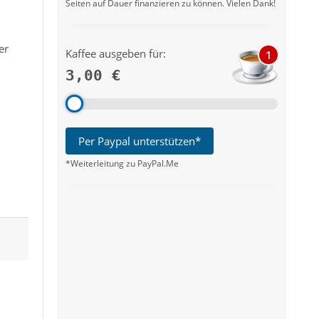
Seiten auf Dauer finanzieren zu können. Vielen Dank!
er
Kaffee ausgeben für:
1
3,00 €
Per Paypal unterstützen*
*Weiterleitung zu PayPal.Me