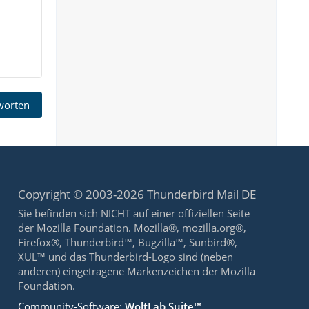
tworten
Copyright © 2003-2026 Thunderbird Mail DE
Sie befinden sich NICHT auf einer offiziellen Seite
der Mozilla Foundation. Mozilla®, mozilla.org®,
Firefox®, Thunderbird™, Bugzilla™, Sunbird®,
XUL™ und das Thunderbird-Logo sind (neben
anderen) eingetragene Markenzeichen der Mozilla
Foundation.
Community-Software:
WoltLab Suite™