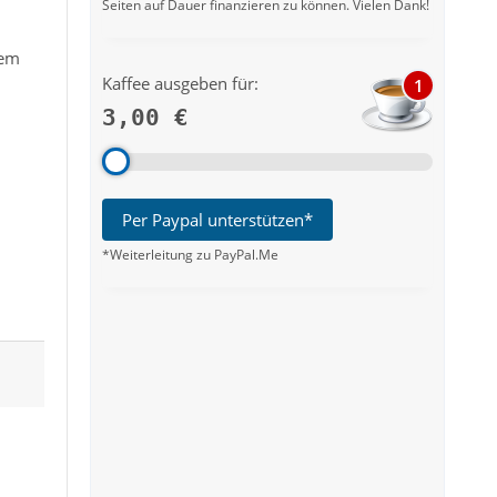
Seiten auf Dauer finanzieren zu können. Vielen Dank!
lem
Kaffee ausgeben für:
1
3,00 €
Per Paypal unterstützen*
*Weiterleitung zu PayPal.Me