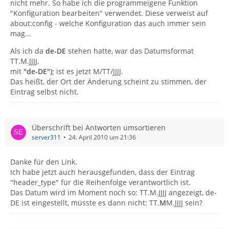
nicht mehr. So habe ich die programmeigene Funktion
"Konfiguration bearbeiten" verwendet. Diese verweist auf
about:config - welche Konfiguration das auch immer sein
mag...
Als ich da
de-DE
stehen hatte, war das Datumsformat
TT.M.JJJJ,
mit
"de-DE");
ist es jetzt M/TT/JJJJ.
Das heißt, der Ort der Änderung scheint zu stimmen, der
Eintrag selbst nicht.
Überschrift bei Antworten umsortieren
server311
24. April 2010 um 21:36
Danke für den Link.
Ich habe jetzt auch herausgefunden, dass der Eintrag
"header_type" für die Reihenfolge verantwortlich ist.
Das Datum wird im Moment noch so: TT.M.JJJJ angezeigt, de-
DE ist eingestellt, müsste es dann nicht: TT.
M
M.JJJJ sein?