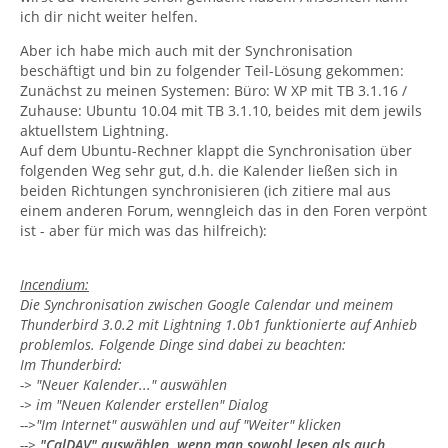
ich dir nicht weiter helfen.
Aber ich habe mich auch mit der Synchronisation
beschäftigt und bin zu folgender Teil-Lösung gekommen:
Zunächst zu meinen Systemen: Büro: W XP mit TB 3.1.16 /
Zuhause: Ubuntu 10.04 mit TB 3.1.10, beides mit dem jewils
aktuellstem Lightning.
Auf dem Ubuntu-Rechner klappt die Synchronisation über
folgenden Weg sehr gut, d.h. die Kalender ließen sich in
beiden Richtungen synchronisieren (ich zitiere mal aus
einem anderen Forum, wenngleich das in den Foren verpönt
ist - aber für mich was das hilfreich):
Incendium:
Die Synchronisation zwischen Google Calendar und meinem
Thunderbird 3.0.2 mit Lightning 1.0b1 funktionierte auf Anhieb
problemlos. Folgende Dinge sind dabei zu beachten:
Im Thunderbird:
-> "Neuer Kalender..." auswählen
-> im "Neuen Kalender erstellen" Dialog
-->"Im Internet" auswählen und auf "Weiter" klicken
-->
"CalDAV" auswählen, wenn man sowohl lesen als auch