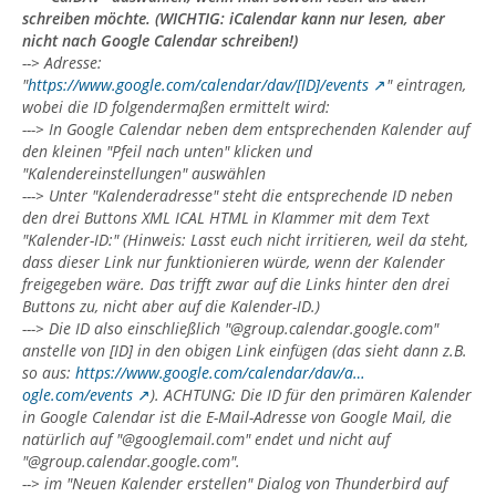
schreiben möchte. (WICHTIG: iCalendar kann nur lesen, aber
nicht nach Google Calendar schreiben!)
--> Adresse:
"
https://www.google.com/calendar/dav/[ID]/events
" eintragen,
wobei die ID folgendermaßen ermittelt wird:
---> In Google Calendar neben dem entsprechenden Kalender auf
den kleinen "Pfeil nach unten" klicken und
"Kalendereinstellungen" auswählen
---> Unter "Kalenderadresse" steht die entsprechende ID neben
den drei Buttons XML ICAL HTML in Klammer mit dem Text
"Kalender-ID:" (Hinweis: Lasst euch nicht irritieren, weil da steht,
dass dieser Link nur funktionieren würde, wenn der Kalender
freigegeben wäre. Das trifft zwar auf die Links hinter den drei
Buttons zu, nicht aber auf die Kalender-ID.)
---> Die ID also einschließlich "@group.calendar.google.com"
anstelle von [ID] in den obigen Link einfügen (das sieht dann z.B.
so aus:
https://www.google.com/calendar/dav/a…
ogle.com/events
). ACHTUNG: Die ID für den primären Kalender
in Google Calendar ist die E-Mail-Adresse von Google Mail, die
natürlich auf "@googlemail.com" endet und nicht auf
"@group.calendar.google.com".
--> im "Neuen Kalender erstellen" Dialog von Thunderbird auf