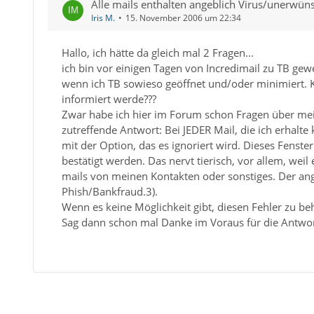
Alle mails enthalten angeblich Virus/unerwü
Iris M.
15. November 2006 um 22:34
Hallo, ich hätte da gleich mal 2 Fragen...
ich bin vor einigen Tagen von Incredimail zu TB gew
wenn ich TB sowieso geöffnet und/oder minimiert. K
informiert werde???
Zwar habe ich hier im Forum schon Fragen über mei
zutreffende Antwort: Bei JEDER Mail, die ich erhal
mit der Option, das es ignoriert wird. Dieses Fenste
bestätigt werden. Das nervt tierisch, vor allem, weil
mails von meinen Kontakten oder sonstiges. Der angeze
Phish/Bankfraud.3).
Wenn es keine Möglichkeit gibt, diesen Fehler zu b
Sag dann schon mal Danke im Voraus für die Antwor