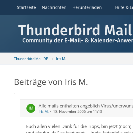
Startseite
Nachrichten
Herunterladen
Hilfe & L
Thunderbird Mail DE
Iris M.
Beiträge von Iris M.
Alle mails enthalten angeblich Virus/unerwü
Iris M.
18. November 2006 um 11:13
Euch allen vielen Dank für die Tipps, bin jetzt (noch)
und glaube, daß es jetzt geht... jippie. Jedenfalls sei