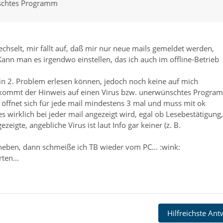
nschtes Programm
echselt, mir fällt auf, daß mir nur neue mails gemeldet werden,
ann man es irgendwo einstellen, das ich auch im offline-Betrieb
n 2. Problem erlesen können, jedoch noch keine auf mich
te kommt der Hinweis auf einen Virus bzw. unerwünschtes Progra
r öffnet sich für jede mail mindestens 3 mal und muss mit ok
 es wirklich bei jeder mail angezeigt wird, egal ob Lesebestätigung,
igte, angebliche Virus ist laut Info gar keiner (z. B.
eheben, dann schmeiße ich TB wieder vom PC... :wink:
ten...
Hilfreichste An