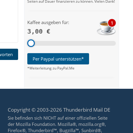
Seiten auf Dauer finanzieren zu können. Vielen Dank!
Kaffee ausgeben für:
1
3,00 €
tworten
Per Paypal unterstützen*
*Weiterleitung zu PayPal.Me
Copyright © 2003-2026 Thunderbird Mail DE
Sie befinden sich NICHT auf einer offiziellen Seite
der Mozilla Foundation. Mozilla®, mozilla.org®,
Firefox®, Thunderbird™, Bugzilla™, Sunbird®,