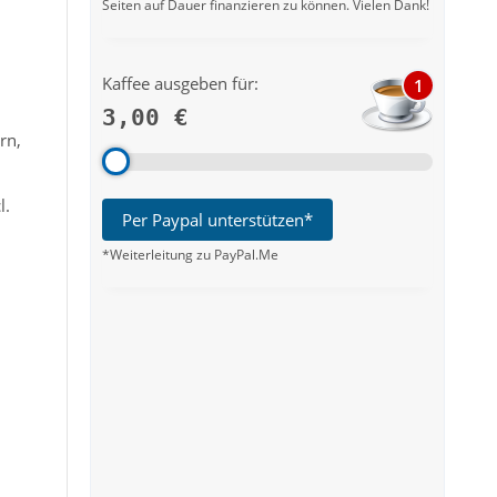
Seiten auf Dauer finanzieren zu können. Vielen Dank!
Kaffee ausgeben für:
1
3,00 €
rn,
l.
Per Paypal unterstützen*
*Weiterleitung zu PayPal.Me