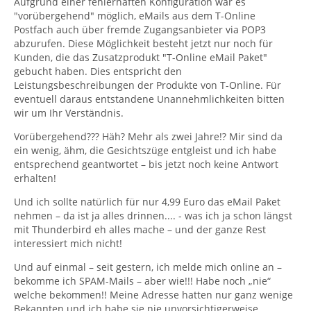
Aufgrund einer fehlerhaften Konfiguration war es
"vorübergehend" möglich, eMails aus dem T-Online
Postfach auch über fremde Zugangsanbieter via POP3
abzurufen. Diese Möglichkeit besteht jetzt nur noch für
Kunden, die das Zusatzprodukt "T-Online eMail Paket"
gebucht haben. Dies entspricht den
Leistungsbeschreibungen der Produkte von T-Online. Für
eventuell daraus entstandene Unannehmlichkeiten bitten
wir um Ihr Verständnis.
Vorübergehend??? Häh? Mehr als zwei Jahre!? Mir sind da
ein wenig, ähm, die Gesichtszüge entgleist und ich habe
entsprechend geantwortet – bis jetzt noch keine Antwort
erhalten!
Und ich sollte natürlich für nur 4,99 Euro das eMail Paket
nehmen – da ist ja alles drinnen.... - was ich ja schon längst
mit Thunderbird eh alles mache – und der ganze Rest
interessiert mich nicht!
Und auf einmal – seit gestern, ich melde mich online an –
bekomme ich SPAM-Mails – aber wie!!! Habe noch „nie“
welche bekommen!! Meine Adresse hatten nur ganz wenige
Bekannten und ich habe sie nie unvorsichtigerweise