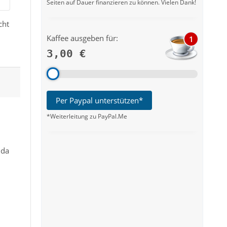
Seiten auf Dauer finanzieren zu können. Vielen Dank!
cht
Kaffee ausgeben für:
1
3,00 €
Per Paypal unterstützen*
*Weiterleitung zu PayPal.Me
 da