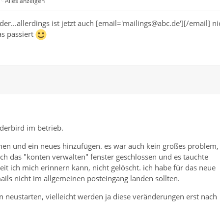
Alles anzeigen
");
;
r...allerdings ist jetzt auch [email='mailings@abc.de'][/email] ni
"mailbox://mailings%[email='40abc.de@mail.abc.de']
s passiert
de", "0");
@abc.de");
erbird im betrieb.
hen und ein neues hinzufügen. es war auch kein großes problem,
 ich das "konten verwalten" fenster geschlossen und es tauchte
it ich mich erinnern kann, nicht gelöscht. ich habe für das neue
mails nicht im allgemeinen posteingang landen sollten.
n neustarten, vielleicht werden ja diese veränderungen erst nach