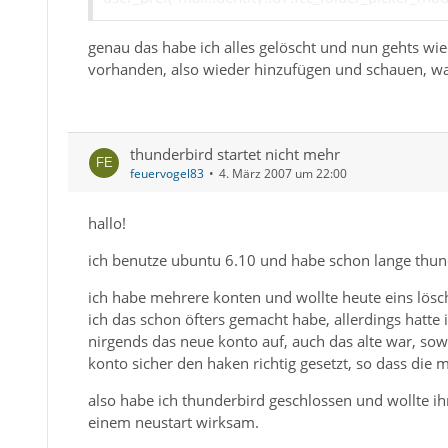
user_pref("mail.identity.id7.fullName", "hans meier
user_pref("mail.identity.id7.smtpServer", "smtp1")
genau das habe ich alles gelöscht und nun gehts wiede
user_pref("mail.identity.id7.stationery_folder", 
vorhanden, also wieder hinzufügen und schauen, wa
[/email]/Templates");
user_pref("mail.identity.id7.tmpl_folder_picker_mo
user_pref("mail.identity.id7.useremail", "mailings
user_pref("mail.identity.id7.valid", true);
thunderbird startet nicht mehr
feuervogel83
4. März 2007 um 22:00
hallo!
ich benutze ubuntu 6.10 und habe schon lange thund
ich habe mehrere konten und wollte heute eins lösc
ich das schon öfters gemacht habe, allerdings hatte
nirgends das neue konto auf, auch das alte war, sowe
konto sicher den haken richtig gesetzt, so dass die 
also habe ich thunderbird geschlossen und wollte ih
einem neustart wirksam.