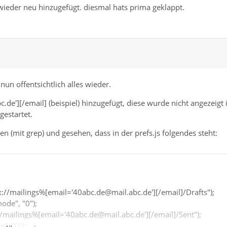
 wieder neu hinzugefügt. diesmal hats prima geklappt.
nun offentsichtlich alles wieder.
c.de'][/email] (beispiel) hinzugefügt, diese wurde nicht angezeigt
gestartet.
n (mit grep) und gesehen, dass in der prefs.js folgendes steht:
ox://mailings%[email='40abc.de@mail.abc.de'][/email]/Drafts");
ode", "0");
://mailings%[email='40abc.de@mail.abc.de'][/email]/Sent");
", "0");