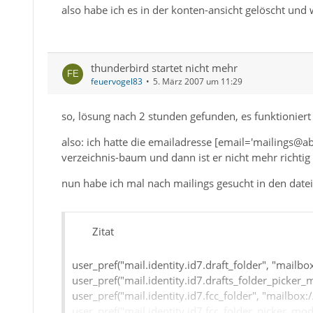
also habe ich es in der konten-ansicht gelöscht und
thunderbird startet nicht mehr
feuervogel83
5. März 2007 um 11:29
so, lösung nach 2 stunden gefunden, es funktioniert 
also: ich hatte die emailadresse [email='mailings@ab
verzeichnis-baum und dann ist er nicht mehr richtig 
nun habe ich mal nach mailings gesucht in den dateie
Zitat
user_pref("mail.identity.id7.draft_folder", "mailb
user_pref("mail.identity.id7.drafts_folder_picker_m
user_pref("mail.identity.id7.fcc_folder", "mailbox
user_pref("mail.identity.id7.fcc_folder_picker_mode