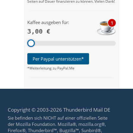
Seiten auf Dauer finanzieren zu können. Vielen Dank!
Kaffee ausgeben für:
1
3,00 €
Per Paypal unterstützen*
*Weiterleitung zu PayPal.Me
Copyright © 2003-2026 Thunderbird Mail DE
Sie befinden sich NICHT auf einer offiziellen Seite
der Mozilla Foundation. Mozilla®, mozilla.org®,
Firefox®, Thunderbird™, Bugzilla™, Sunbird®,