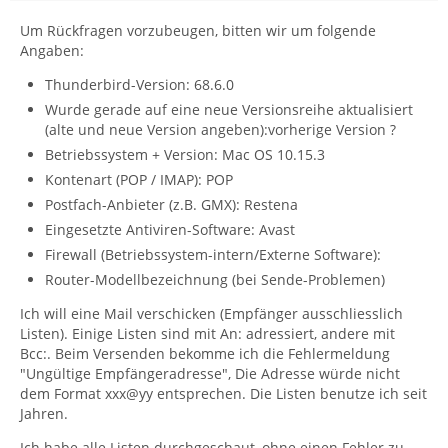
Um Rückfragen vorzubeugen, bitten wir um folgende
Angaben:
Thunderbird-Version: 68.6.0
Wurde gerade auf eine neue Versionsreihe aktualisiert
(alte und neue Version angeben):vorherige Version ?
Betriebssystem + Version: Mac OS 10.15.3
Kontenart (POP / IMAP): POP
Postfach-Anbieter (z.B. GMX): Restena
Eingesetzte Antiviren-Software: Avast
Firewall (Betriebssystem-intern/Externe Software):
Router-Modellbezeichnung (bei Sende-Problemen)
Ich will eine Mail verschicken (Empfänger ausschliesslich
Listen). Einige Listen sind mit An: adressiert, andere mit
Bcc:. Beim Versenden bekomme ich die Fehlermeldung
"Ungültige Empfängeradresse", Die Adresse würde nicht
dem Format xxx@yy entsprechen. Die Listen benutze ich seit
Jahren.
Ich habe alle Listen durchgeschaut, ohne einen Fehler zu