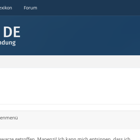
exikon
Forum
ntenmenü
hwarze getroffen, Mapenzi! Ich kann mich entsinnen, dass ich