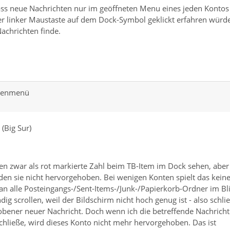
ss neue Nachrichten nur im geöffneten Menu eines jeden Kontos
per linker Maustaste auf dem Dock-Symbol geklickt erfahren würde
achrichten finde.
ntenmenü
(Big Sur)
en zwar als rot markierte Zahl beim TB-Item im Dock sehen, aber
rden sie nicht hervorgehoben. Bei wenigen Konten spielt das kein
man alle Posteingangs-/Sent-Items-/Junk-/Papierkorb-Ordner im Bl
dig scrollen, weil der Bildschirm nicht hoch genug ist - also schli
hobener neuer Nachricht. Doch wenn ich die betreffende Nachricht
chließe, wird dieses Konto nicht mehr hervorgehoben. Das ist