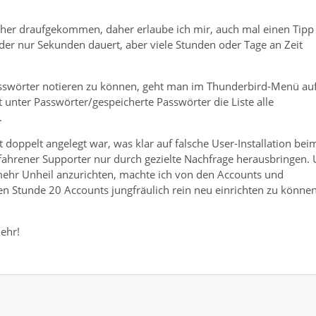
rher draufgekommen, daher erlaube ich mir, auch mal einen Tipp
der nur Sekunden dauert, aber viele Stunden oder Tage an Zeit
sswörter notieren zu können, geht man im Thunderbird-Menü au
er Passwörter/gespeicherte Passwörter die Liste alle
.
t doppelt angelegt war, was klar auf falsche User-Installation bei
fahrener Supporter nur durch gezielte Nachfrage herausbringen.
mehr Unheil anzurichten, machte ich von den Accounts und
en Stunde 20 Accounts jungfräulich rein neu einrichten zu können
mehr!