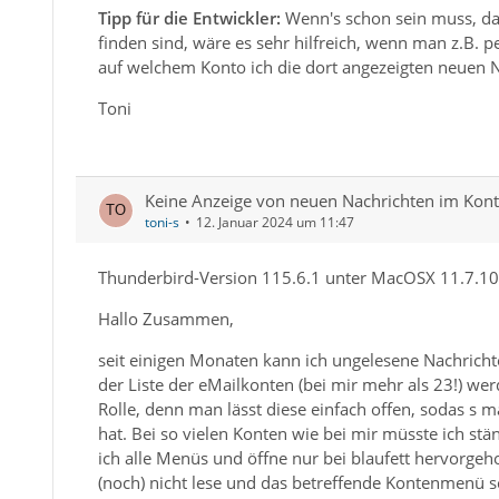
Tipp für die Entwickler:
Wenn's schon sein muss, da
finden sind, wäre es sehr hilfreich, wenn man z.B. 
auf welchem Konto ich die dort angezeigten neuen N
Toni
Keine Anzeige von neuen Nachrichten im Ko
toni-s
12. Januar 2024 um 11:47
Thunderbird-Version 115.6.1 unter MacOSX 11.7.10 
Hallo Zusammen,
seit einigen Monaten kann ich ungelesene Nachricht
der Liste der eMailkonten (bei mir mehr als 23!) we
Rolle, denn man lässt diese einfach offen, sodas s 
hat. Bei so vielen Konten wie bei mir müsste ich stän
ich alle Menüs und öffne nur bei blaufett hervorge
(noch) nicht lese und das betreffende Kontenmenü s