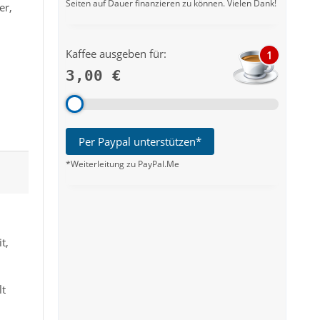
Seiten auf Dauer finanzieren zu können. Vielen Dank!
er,
Kaffee ausgeben für:
1
3,00 €
Per Paypal unterstützen*
*Weiterleitung zu PayPal.Me
t,
lt