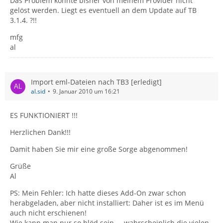
Das Problem konnte bisher von meinem Provider nicht
gelöst werden. Liegt es eventuell an dem Update auf TB
3.1.4. ?!!
mfg
al
Import eml-Dateien nach TB3 [erledigt]
al.sid
9. Januar 2010 um 16:21
ES FUNKTIONIERT !!!
Herzlichen Dank!!!
Damit haben Sie mir eine große Sorge abgenommen!
Grüße
Al
PS: Mein Fehler: Ich hatte dieses Add-On zwar schon
herabgeladen, aber nicht installiert: Daher ist es im Menü
auch nicht erschienen!
Wie kann man nur so blöd sein ... wahrscheinlich die vielen