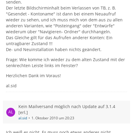
senden.
Der letzte Bildschirminhalt beim Verlassen von TB, z. B.
"Gesendet - Kontoname" ist dann bei einem Neuaufruf
wieder zu sehen, und ich muss mich von dem aus zu allen
anderen Varianten, wie "Posteingang" oder "Entwürfe"
wiederum über "Navigieren- Ordner" durchhangeln.
Das Gleiche gilt für das Aufrufen anderer Konten: Ein
untragbarer Zustand !!!
De- und Neuinstallation haben nichts geändert.
Frage: Wie komme ich wieder zu dem alten Zustand mit der
senkrechten Leiste links im Fenster?
Herzlichen Dank im Voraus!
al.sid
Kein Mailversand möglich nach Update auf 3.1.4
[erl.]
al.sid
1. Oktober 2010 um 20:23
Ich weiß es nicht. Es muss noch etwas anderes nicht