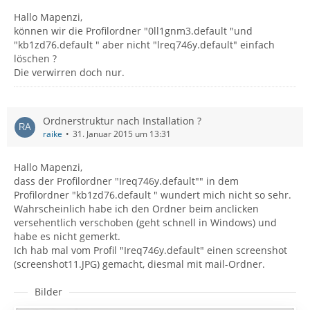
Hallo Mapenzi,
können wir die Profilordner "0ll1gnm3.default "und
"kb1zd76.default " aber nicht "lreq746y.default" einfach
löschen ?
Die verwirren doch nur.
Ordnerstruktur nach Installation ?
raike
31. Januar 2015 um 13:31
Hallo Mapenzi,
dass der Profilordner "Ireq746y.default"" in dem
Profilordner "kb1zd76.default " wundert mich nicht so sehr.
Wahrscheinlich habe ich den Ordner beim anclicken
versehentlich verschoben (geht schnell in Windows) und
habe es nicht gemerkt.
Ich hab mal vom Profil "Ireq746y.default" einen screenshot
(screenshot11.JPG) gemacht, diesmal mit mail-Ordner.
Bilder