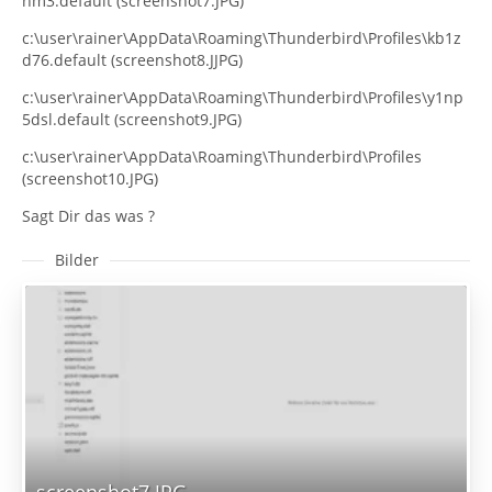
nm3.default (screenshot7.JPG)
c:\user\rainer\AppData\Roaming\Thunderbird\Profiles\kb1z
d76.default (screenshot8.JJPG)
c:\user\rainer\AppData\Roaming\Thunderbird\Profiles\y1np
5dsl.default (screenshot9.JPG)
c:\user\rainer\AppData\Roaming\Thunderbird\Profiles
(screenshot10.JPG)
Sagt Dir das was ?
Bilder